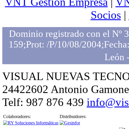
VNT Gestión Empresa
|
VN
Socios
|
Dominio registrado con el Nº 
159;Prot: /P/10/08/2004;Fecha:
León 
VISUAL NUEVAS TECNOLO
24422602 Antonio Gamone
Telf: 987 876 439
info@vis
Colaboradores:
Distribuidores: